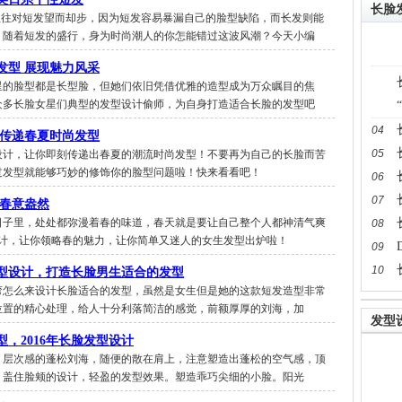
长脸
往往对短发望而却步，因为短发容易暴漏自己的脸型缺陷，而长发则能
。随着短发的盛行，身为时尚潮人的你怎能错过这波风潮？今天小编
发型 展现魅力风采
02
星的脸型都是长型脸，但她们依旧凭借优雅的造型成为万众瞩目的焦
众多长脸女星们典型的发型设计偷师，为自身打造适合长脸的发型吧
03
04
 传递春夏时尚发型
05
设计，让你即刻传递出春夏的潮流时尚发型！不要再为自己的长脸而苦
过发型就能够巧妙的修饰你的脸型问题啦！快来看看吧！
06
07
 春意盎然
日子里，处处都弥漫着春的味道，春天就是要让自己整个人都神清气爽
08
设计，让你领略春的魅力，让你简单又迷人的女生发型出炉啦！
09
10
发型设计，打造长脸男生适合的发型
弯怎么来设计长脸适合的发型，虽然是女生但是她的这款短发造型非常
位置的精心处理，给人十分利落简洁的感觉，前额厚厚的刘海，加
发型
，2016年长脸发型设计
，层次感的蓬松刘海，随便的散在肩上，注意塑造出蓬松的空气感，顶
，盖住脸颊的设计，轻盈的发型效果。塑造乖巧尖细的小脸。阳光