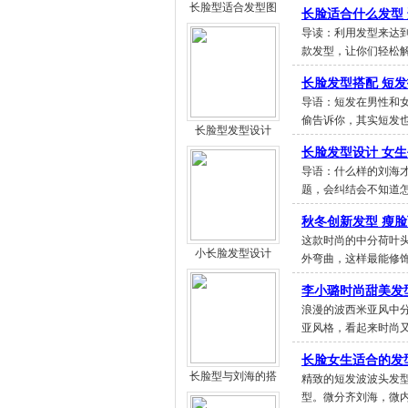
长脸型适合发型图
长脸适合什么发型
导读：利用发型来达
款发型，让你们轻松
长脸发型搭配 短
导语：短发在男性和
偷告诉你，其实短发
长脸型发型设计
长脸发型设计 女
导语：什么样的刘海
题，会纠结会不知道
秋冬创新发型 瘦
这款时尚的中分荷叶
小长脸发型设计
外弯曲，这样最能修
李小璐时尚甜美发
浪漫的波西米亚风中
亚风格，看起来时尚
长脸女生适合的发
长脸型与刘海的搭
精致的短发波波头发
型。微分齐刘海，微