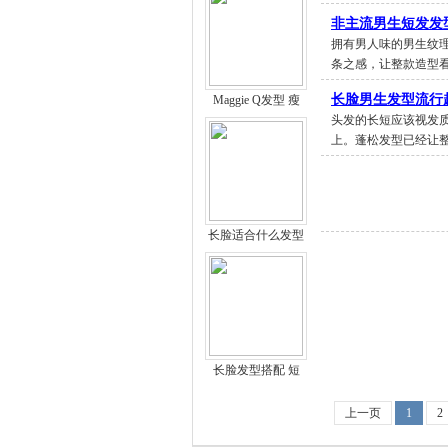
非主流男生短发发
拥有男人味的男生纹
条之感，让整款造型
长脸男生发型流行
Maggie Q发型 瘦
头发的长短应该视发
上。蓬松发型已经让
长脸适合什么发型
长脸发型搭配 短
上一页
1
2