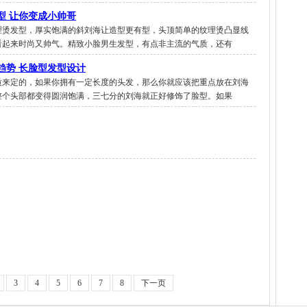
型 让你变成小帅哥
理烫发型，厚实饱满的斜刘海让造型更有型，头顶简单的纹理烫凸显线
看起来时尚又帅气。精致小脸男生发型，有点非主流的气质，还有
趋势 长脸型发型设计
质来定的，如果你拥有一定长度的头发，那么你就应该把重点放在刘海
整个头部都变得圆润饱满，三七分的刘海就正好修饰了脸型。如果
3
4
5
6
7
8
下一页