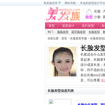
美发族首页
网站导航
专业的发型设计平
长脸
小脸
首页
发型设计
流行发型
发
热门：
圆脸发型
国字脸发型
长脸发型
当前位置：
首页
>
长脸发型专题
> 长脸发型信
长脸发
长脸适合什么发
坚起来，长脸更
设计成直长发；
你，何不选款合
各位长脸mm们搜
息，可以查看
长
长脸发型信息列表
长脸女生发型，甜