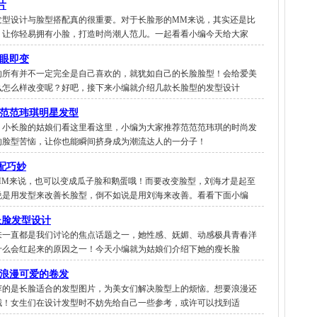
片
发型设计与脸型搭配真的很重要。对于长脸形的MM来说，其实还是比
，让你轻易拥有小脸，打造时尚潮人范儿。一起看看小编今天给大家
转眼即变
的所有并不一定完全是自己喜欢的，就犹如自己的长脸脸型！会给爱美
么怎么样改变呢？好吧，接下来小编就介绍几款长脸型的发型设计
范范范玮琪明星发型
、小长脸的姑娘们看这里看这里，小编为大家推荐范范范玮琪的时尚发
的脸型苦恼，让你也能瞬间挤身成为潮流达人的一分子！
配巧妙
MM来说，也可以变成瓜子脸和鹅蛋哦！而要改变脸型，刘海才是起至
说是用发型来改善长脸型，倒不如说是用刘海来改善。看看下面小编
瘦长脸发型设计
Q近年来一直都是我们讨论的焦点话题之一，她性感、妩媚、动感极具青春洋
什么会红起来的原因之一！今天小编就为姑娘们介绍下她的瘦长脸
 浪漫可爱的卷发
荐的是长脸适合的发型图片，为美女们解决脸型上的烦恼。想要浪漫还
哦！女生们在设计发型时不妨先给自己一些参考，或许可以找到适