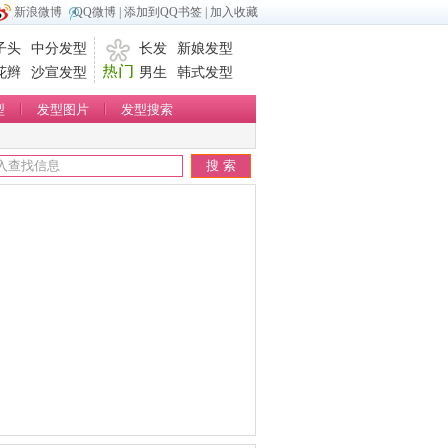
新浪微博
QQ微博
|
添加到QQ书签
|
加入收藏
子头
中分发型
长发
新娘发型
花辫
沙宣发型
男生
韩式发型
型
发型图片
发型搜索