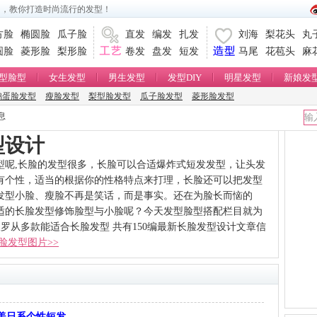
台，教你打造时尚流行的发型！
方脸
椭圆脸
瓜子脸
直发
编发
扎发
刘海
梨花头
丸
圆脸
菱形脸
梨形脸
卷发
盘发
短发
马尾
花苞头
麻
型脸型
女生发型
男生发型
发型DIY
明星发型
新娘发
鹅蛋脸发型
瘦脸发型
梨型脸发型
瓜子脸发型
菱形脸发型
息
型设计
型呢,长脸的发型很多，长脸可以合适爆炸式短发发型，让头发
有个性，适当的根据你的性格特点来打理，长脸还可以把发型
发型小脸、瘦脸不再是笑话，而是事实。还在为脸长而恼的
适的长脸发型修饰脸型与小脸呢？今天发型脸型搭配栏目就为
罗从多款能适合长脸发型 共有150编最新长脸发型设计文章信
脸发型图片>>
美日系个性短发