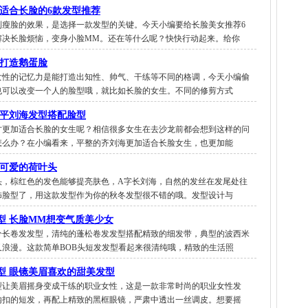
 适合长脸的6款发型推荐
到瘦脸的效果，是选择一款发型的关键。今天小编要给长脸美女推荐6
解决长脸烦恼，变身小脸MM。还在等什么呢？快快行动起来。给你
发打造鹅蛋脸
女性的记忆力是能打造出知性、帅气、干练等不同的格调，今天小编偷
也可以改变一个人的脸型哦，就比如长脸的女生。不同的修剪方式
生平刘海发型搭配脸型
才更加适合长脸的女生呢？相信很多女生在去沙龙前都会想到这样的问
怎么办？在小编看来，平整的齐刘海更加适合长脸女生，也更加能
脸可爱的荷叶头
头，棕红色的发色能够提亮肤色，A字长刘海，自然的发丝在发尾处往
饰脸型了，用这款发型作为你的秋冬发型很不错的哦。发型设计与
型 长脸MM想变气质美少女
分长卷发发型，清纯的蓬松卷发发型搭配精致的细发带，典型的波西米
又浪漫。这款简单BOB头短发发型看起来很清纯哦，精致的生活照
型 眼镜美眉喜欢的甜美发型
型让美眉摇身变成干练的职业女性，这是一款非常时尚的职业女性发
内扣的短发，再配上精致的黑框眼镜，严肃中透出一丝调皮。想要摇