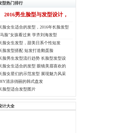
发型热门排行
2016男生脸型与发型设计，
长脸女生适合的发型，2016年长脸发型
“马脸”女孩看过来 学齐刘海发型
长脸女生发型，甜美日系个性短发
长脸发型搭配 短发打造鹅蛋脸
长脸男生发型流行趋势 长脸型发型设
长脸女生适合的发型 眼镜美眉喜欢的
长脸女星们的示范发型 展现魅力风采
DIY清凉俏丽的韩式盘发
长脸型适合发型图片
设计大全