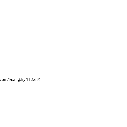
ngdiy/11228/)